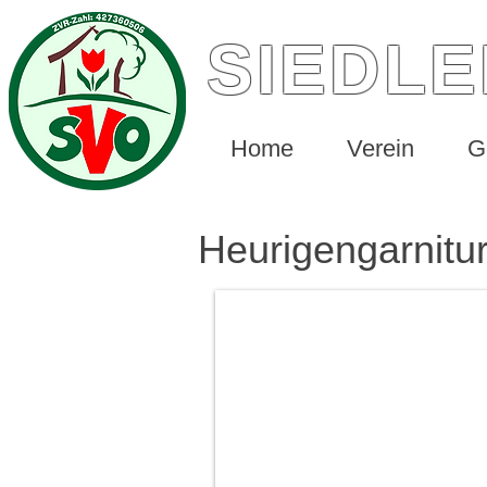
SIEDL
Home
Verein
G
Heurigengarnitur