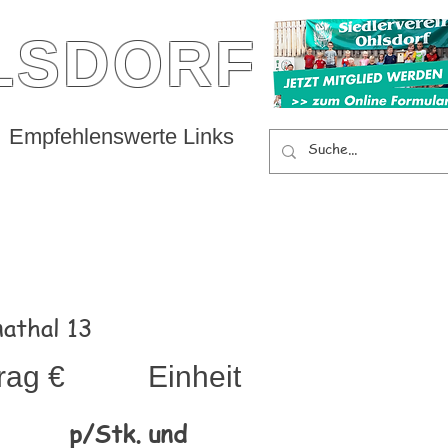
LSDORF
Empfehlenswerte Links
athal 13
rag €
Einheit
p/Stk. und