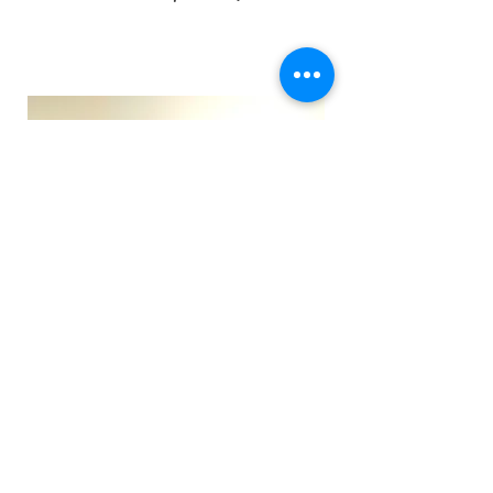
Am Bild von links nach rechts:
stehen neben Obmann Arnold Bauer,
auch Betreuer und Bewohner der
Lebenshilfe Gmunden. Vom
Siedlerverein Ohlsdorf die
Funktionäre Josef Matheis, Johann
Hamedinger, Karl Hutterer und
Harald Unterhuber.